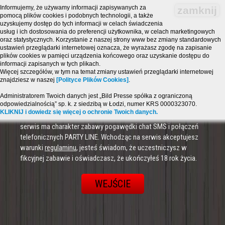
Informujemy, że używamy informacji zapisywanych za
zamknij
pomocą plików cookies i podobnych technologii, a także
uzyskujemy dostęp do tych informacji w celach świadczenia
usług i ich dostosowania do preferencji użytkownika, w celach marketingowych
oraz statystycznych. Korzystanie z naszej strony www bez zmiany standardowych
ustawień przeglądarki internetowej oznacza, że wyrażasz zgodę na zapisanie
plików cookies w pamięci urządzenia końcowego oraz uzyskanie dostępu do
informacji zapisanych w tych plikach.
Więcej szczegółów, w tym na temat zmiany ustawień przeglądarki internetowej
znajdziesz w naszej
[Polityce Plików Cookies]
.
Administratorem Twoich danych jest „Bild Presse spółka z ograniczoną
odpowiedzialnością” sp. k. z siedzibą w Łodzi, numer KRS 0000323070.
Strona zawiera treści o charakterze erotycznym i jest
KLIKNIJ i dowiedz się więcej o ochronie Twoich danych.
przeznaczona dla osób, które ukończyły 18 lat! Powyższy
serwis ma charakter zabawy pogawędki chat SMS i połączeń
telefonicznych PARTY LINE. Wchodząc na serwis akceptujesz
warunki
regulaminu
, jesteś świadom, że uczestniczysz w
fikcyjnej zabawie i oświadczasz, że ukończyłeś 18 rok życia.
WEJŚCIE