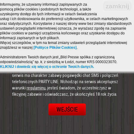
Informujemy, że używamy informacji zapisywanych za
zamknij
pomocą plików cookies i podobnych technologii, a także
uzyskujemy dostęp do tych informacji w celach świadczenia
usług i ich dostosowania do preferencji użytkownika, w celach marketingowych
oraz statystycznych. Korzystanie z naszej strony www bez zmiany standardowych
ustawień przeglądarki internetowej oznacza, że wyrażasz zgodę na zapisanie
plików cookies w pamięci urządzenia końcowego oraz uzyskanie dostępu do
informacji zapisanych w tych plikach.
Więcej szczegółów, w tym na temat zmiany ustawień przeglądarki internetowej
znajdziesz w naszej
[Polityce Plików Cookies]
.
Administratorem Twoich danych jest „Bild Presse spółka z ograniczoną
odpowiedzialnością” sp. k. z siedzibą w Łodzi, numer KRS 0000323070.
Strona zawiera treści o charakterze erotycznym i jest
KLIKNIJ i dowiedz się więcej o ochronie Twoich danych.
przeznaczona dla osób, które ukończyły 18 lat! Powyższy
serwis ma charakter zabawy pogawędki chat SMS i połączeń
telefonicznych PARTY LINE. Wchodząc na serwis akceptujesz
warunki
regulaminu
, jesteś świadom, że uczestniczysz w
fikcyjnej zabawie i oświadczasz, że ukończyłeś 18 rok życia.
WEJŚCIE