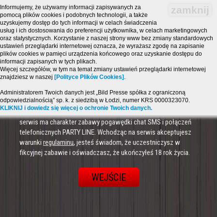
Informujemy, że używamy informacji zapisywanych za
zamknij
pomocą plików cookies i podobnych technologii, a także
uzyskujemy dostęp do tych informacji w celach świadczenia
usług i ich dostosowania do preferencji użytkownika, w celach marketingowych
oraz statystycznych. Korzystanie z naszej strony www bez zmiany standardowych
ustawień przeglądarki internetowej oznacza, że wyrażasz zgodę na zapisanie
plików cookies w pamięci urządzenia końcowego oraz uzyskanie dostępu do
informacji zapisanych w tych plikach.
Więcej szczegółów, w tym na temat zmiany ustawień przeglądarki internetowej
znajdziesz w naszej
[Polityce Plików Cookies]
.
Administratorem Twoich danych jest „Bild Presse spółka z ograniczoną
odpowiedzialnością” sp. k. z siedzibą w Łodzi, numer KRS 0000323070.
Strona zawiera treści o charakterze erotycznym i jest
KLIKNIJ i dowiedz się więcej o ochronie Twoich danych.
przeznaczona dla osób, które ukończyły 18 lat! Powyższy
serwis ma charakter zabawy pogawędki chat SMS i połączeń
telefonicznych PARTY LINE. Wchodząc na serwis akceptujesz
warunki
regulaminu
, jesteś świadom, że uczestniczysz w
fikcyjnej zabawie i oświadczasz, że ukończyłeś 18 rok życia.
WEJŚCIE