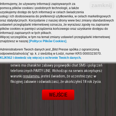
Informujemy, że używamy informacji zapisywanych za
zamknij
pomocą plików cookies i podobnych technologii, a także
uzyskujemy dostęp do tych informacji w celach świadczenia
usług i ich dostosowania do preferencji użytkownika, w celach marketingowych
oraz statystycznych. Korzystanie z naszej strony www bez zmiany standardowych
ustawień przeglądarki internetowej oznacza, że wyrażasz zgodę na zapisanie
plików cookies w pamięci urządzenia końcowego oraz uzyskanie dostępu do
informacji zapisanych w tych plikach.
Więcej szczegółów, w tym na temat zmiany ustawień przeglądarki internetowej
znajdziesz w naszej
[Polityce Plików Cookies]
.
Administratorem Twoich danych jest „Bild Presse spółka z ograniczoną
odpowiedzialnością” sp. k. z siedzibą w Łodzi, numer KRS 0000323070.
Strona zawiera treści o charakterze erotycznym i jest
KLIKNIJ i dowiedz się więcej o ochronie Twoich danych.
przeznaczona dla osób, które ukończyły 18 lat! Powyższy
serwis ma charakter zabawy pogawędki chat SMS i połączeń
telefonicznych PARTY LINE. Wchodząc na serwis akceptujesz
warunki
regulaminu
, jesteś świadom, że uczestniczysz w
fikcyjnej zabawie i oświadczasz, że ukończyłeś 18 rok życia.
WEJŚCIE